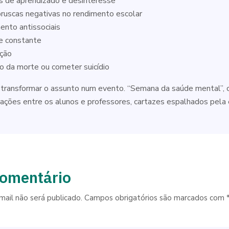
s de aprendizado e desinteresse
ruscas negativas no rendimento escolar
nto antissociais
de constante
ção
o da morte ou cometer suicídio
 transformar o assunto num evento. “Semana da saúde mental”, c
rações entre os alunos e professores, cartazes espalhados pela e
comentário
ail não será publicado.
Campos obrigatórios são marcados com