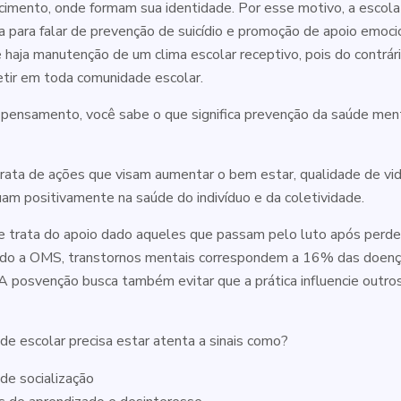
imento, onde formam sua identidade. Por esse motivo, a escola 
a para falar de prevenção de suicídio e promoção de apoio emoci
 haja manutenção de um clima escolar receptivo, pois do contrár
letir em toda comunidade escolar.
 pensamento, você sabe o que significa prevenção da saúde men
rata de ações que visam aumentar o bem estar, qualidade de vid
uam positivamente na saúde do indivíduo e da coletividade.
 trata do apoio dado aqueles que passam pelo luto após perde
undo a OMS, transtornos mentais correspondem a 16% das doen
A posvenção busca também evitar que a prática influencie out
e escolar precisa estar atenta a sinais como?
de socialização