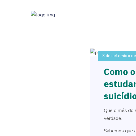
8 de setembro d
Como o 
estuda
suicídi
Que o mês do s
verdade.
Sabemos que a 