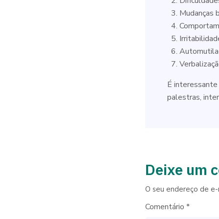
Dificuldade
Mudanças b
Comportame
Irritabilida
Automutila
Verbalizaçã
É interessante
palestras, inte
Deixe um 
O seu endereço de e-m
Comentário
*