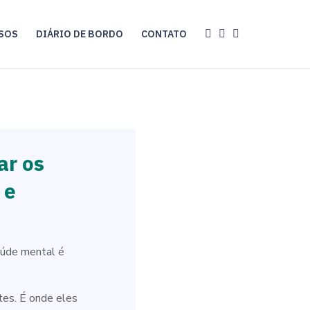
RSOS
DIÁRIO DE BORDO
CONTATO
ar os
 e
aúde mental é
tes. É onde eles